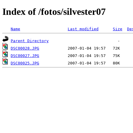
Index of /fotos/silvester07
Name
Last modified
Size
De
Parent Directory
DSC00028.JPG
DSC00027.JPG
DSC00025.JPG